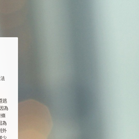
無法
道逃
因為
濟條
因為
制外
減少