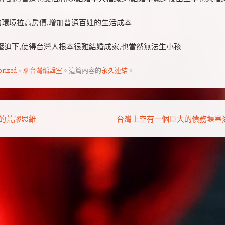
息的環境拉高房價,增加普通百姓的生活成本
壓迫下,使得台灣人根本很難結婚成家,也當然無法生小孩
orized
、
聊台灣編輯室
。這篇內容的
永久連結
。
的荒謬思維
台灣上空有一個巨大的債務堰塞