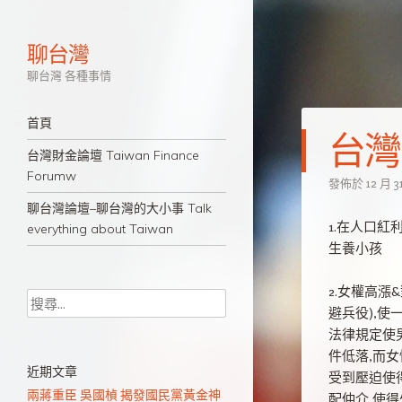
聊台灣
聊台灣 各種事情
導覽
跳至主要內容
首頁
台灣
台灣財金論壇 Taiwan Finance
Forumw
發佈於
12 月 31
聊台灣論壇–聊台灣的大小事 Talk
1.在人口紅
everything about Taiwan
生養小孩
2.女權高
搜尋
避兵役),
法律規定使
件低落,而
近期文章
受到壓迫使
兩蔣重臣 吳國楨 揭發國民黨黃金神
配仲介,使