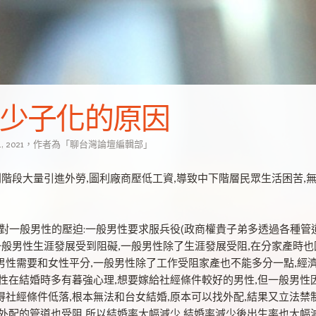
少子化的原因
, 2021
，
作者為
「
聊台灣論壇編輯部
」
利階段大量引進外勞,圖利廠商壓低工資,導致中下階層民眾生活困苦,
漲&對一般男性的壓迫:一般男性要求服兵役(政商權貴子弟多透過各種管
使一般男性生涯發展受到阻礙,一般男性除了生涯發展受阻,在分家產時也
男性需要和女性平分,一般男性除了工作受阻家產也不能多分一點,經
女性在結婚時多有暮強心理,想要嫁給社經條件較好的男性,但一般男性
得社經條件低落,根本無法和台女結婚,原本可以找外配,結果又立法禁
得外配的管道也受阻,所以結婚率大幅減少,結婚率減少後出生率也大幅