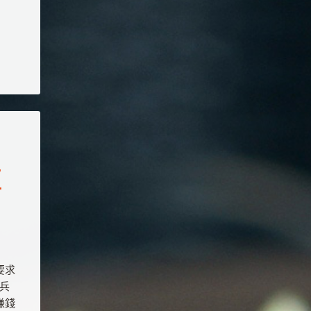
性
要求
兵
賺錢