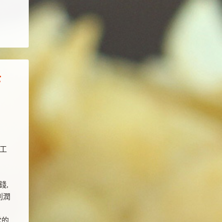
結
工
錢,
利潤
常的