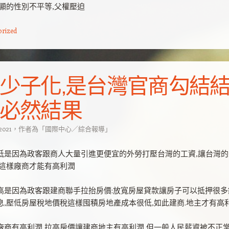
明顯的性別不平等,父權壓迫
orized
少子化,是台灣官商勾結
必然結果
 2021
，
作者為
「
國際中心／綜合報導
」
低是因為政客跟商人大量引進更便宜的外勞打壓台灣的工資,讓台灣的
,這樣廠商才能有高利潤
高是因為政客跟建商聯手拉抬房價:放寬房屋貸款讓房子可以抵押很多
息,壓低房屋稅地價稅這樣囤積房地產成本很低,如此建商.地主才有高
廠商有高利潤,拉高房價讓建商地主有高利潤,但一般人民薪資被不正