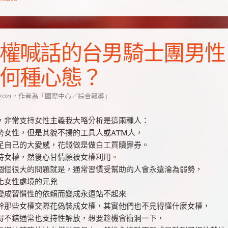
權喊話的台男騎士團男性
何種心態？
 2021
，
作者為
「
國際中心／綜合報導
」
，非常支持女性主義我大略分析是這兩種人：
勢女性，但是其貌不揚的工具人或ATM人，
足自己的大愛感，花錢做是做白工買贖罪券。
持女權，然後心甘情願被女權利用。
個個很大的問題就是，通常習慣受幫助的人會永遠淪為弱勢，
化女性處境的元兇
變成習慣性的依賴而變成永遠站不起來
幹那些女權交際花偽裝成女權，其實他們也不見得懂什麼女權，
得不錯通常也支持性解放，想要趁機會衝洞一下，