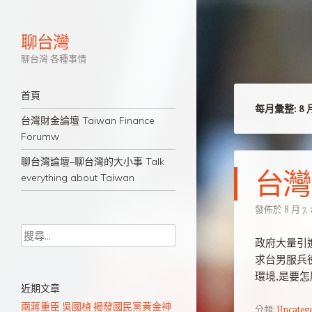
聊台灣
聊台灣 各種事情
導覽
跳至主要內容
首頁
每月彙整:
8 
台灣財金論壇 Taiwan Finance
Forumw
聊台灣論壇–聊台灣的大小事 Talk
台灣
everything about Taiwan
發佈於
8 月 7,
搜尋
政府大量引
求台男服兵
環境,是要怎
近期文章
兩蔣重臣 吳國楨 揭發國民黨黃金神
分類:
Uncateg