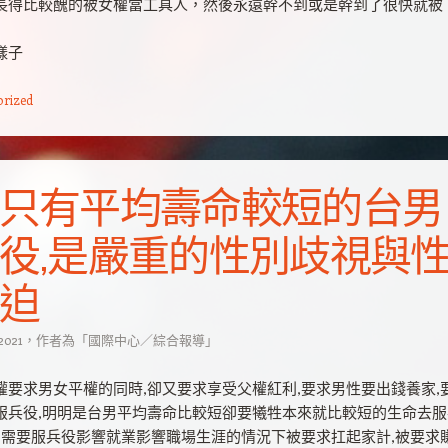
長得比較醜的被女權當工具人，然後永遠幹不到或是幹到了很快就被
樣子
orized
只有平均壽命較短的台男
役,是嚴重的性別歧視與
迫
 2021
，
作者為
「
國際中心／綜合報導
」
權要求男女平權的同時,卻又要求享受父權紅利,要求男性要出錢養家,
服兵役,明明是台男平均壽命比較短卻要犧牲本來就比較短的生命去服
因為需要服兵役影響就業影響職場生涯的情況下被要求扛起家計,被要求