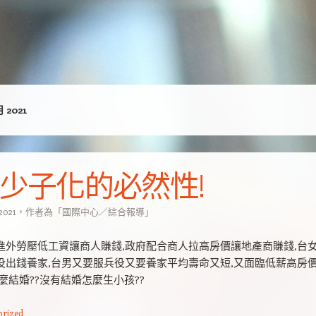
月 2021
少子化的必然性!
 2021
，
作者為
「
國際中心／綜合報導
」
進外勞壓低工資讓商人賺錢,政府配合商人拉高房價讓地產商賺錢,台
役出錢養家,台男又要服兵役又要養家平均壽命又短,又面臨低薪高房
麼結婚??沒有結婚怎麼生小孩??
orized