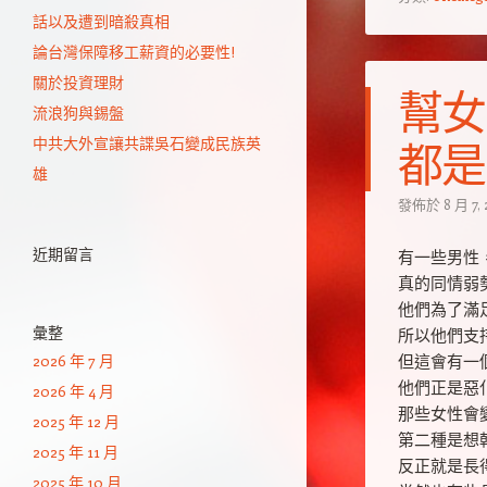
話以及遭到暗殺真相
論台灣保障移工薪資的必要性!
關於投資理財
幫女
流浪狗與錫盤
中共大外宣讓共諜吳石變成民族英
都是
雄
發佈於
8 月 7,
近期留言
有一些男性
真的同情弱
他們為了滿
彙整
所以他們支
2026 年 7 月
但這會有一
他們正是惡
2026 年 4 月
那些女性會
2025 年 12 月
第二種是想
2025 年 11 月
反正就是長
2025 年 10 月